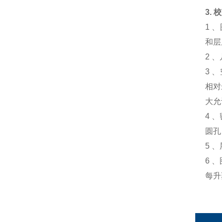
3.
1 
和层
2 
3 
相对
大允
4 
圆孔
5 
6 
每升蒸