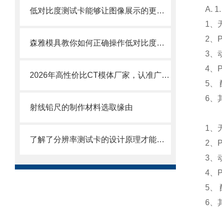
A. 1
低对比度测试卡能够让图像展示的更加细腻
1、
2、P
森雅模具教你如何正确操作低对比度测试模体
3、
4、
2026年高性价比CT模体厂家，认准广东粤森雅！
5、
6、
射线铅尺的制作材料选取缘由
1、
了解了分辨率测试卡的设计原理才能更好的使用它
2、P
3、
4、
5、
6、