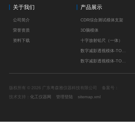
关于我们
产品展示
公司简介
CDR综合测试模体支架
荣誉资质
3D脑模体
资料下载
十字放射铅尺（一体）
数字减影透视模体-TO Q3
数字减影透视模体-TO J 3
版权所有 © 2026 广东粤森雅仪器科技有限公司 备案号：
技术支持：
化工仪器网
管理登陆
sitemap.xml