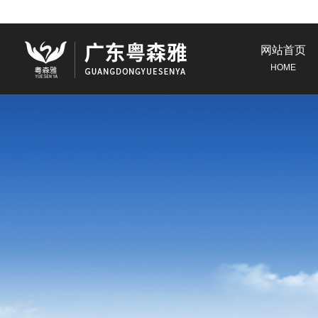
网站首页
HOME