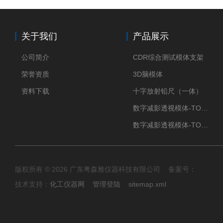
关于我们
产品展示
公司简介
CDR综合测试模体支架
荣誉资质
3D脑模体
资料下载
十字放射铅尺（一体）
数字减影透视模体-TO Q3
数字减影透视模体-TO J 3
版权所有 © 2026 广东粤森雅仪器科技有限公司 备案号：
技术支持：
化工仪器网
管理登陆
sitemap.xml