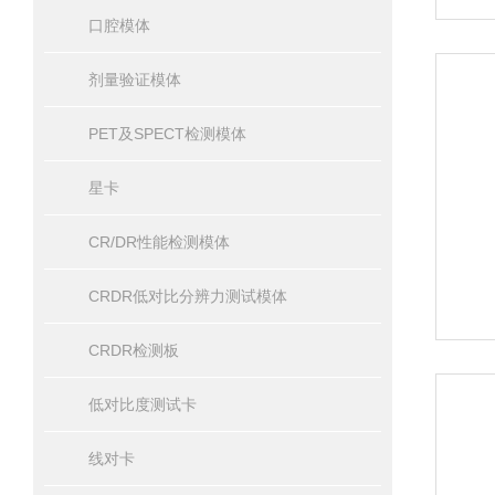
口腔模体
剂量验证模体
PET及SPECT检测模体
星卡
CR/DR性能检测模体
CRDR低对比分辨力测试模体
CRDR检测板
低对比度测试卡
线对卡