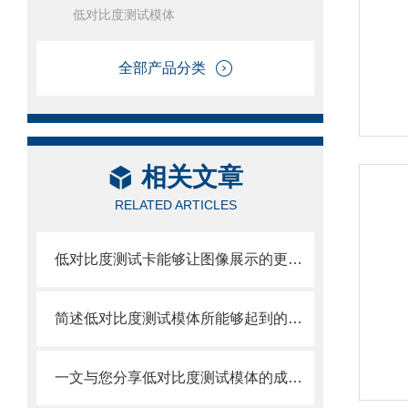
低对比度测试模体
全部产品分类
相关文章
RELATED ARTICLES
低对比度测试卡能够让图像展示的更加细腻
简述低对比度测试模体所能够起到的作用
一文与您分享低对比度测试模体的成像原理