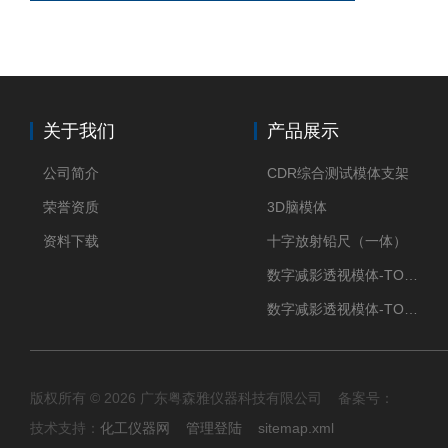
关于我们
产品展示
公司简介
CDR综合测试模体支架
荣誉资质
3D脑模体
资料下载
十字放射铅尺（一体）
数字减影透视模体-TO Q3
数字减影透视模体-TO J 3
版权所有 © 2026 广东粤森雅仪器科技有限公司 备案号：
技术支持：
化工仪器网
管理登陆
sitemap.xml