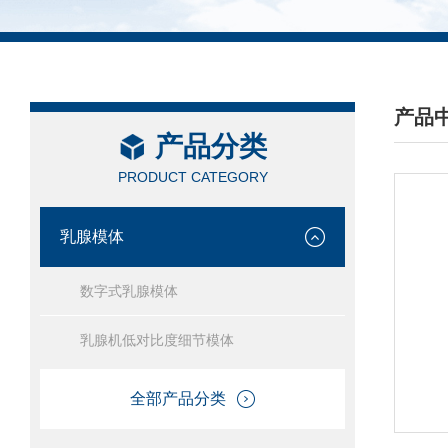
产品
产品分类
/ PRO
PRODUCT CATEGORY
乳腺模体
数字式乳腺模体
乳腺机低对比度细节模体
全部产品分类