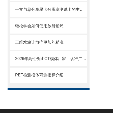
一文与您分享星卡分辨率测试卡的主要功能
轻松学会如何使用放射铅尺
三维水箱让放疗更加的精准
2026年高性价比CT模体厂家，认准广东粤森雅！
PET检测模体可测指标介绍