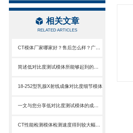
相关文章
RELATED ARTICLES
CT模体厂家哪家好？售后怎么样？广东粤森雅为你解答！
简述低对比度测试模体所能够起到的作用
18-252型乳腺X射线成像对比度细节模体
一文与您分享低对比度测试模体的成像原理
CT性能检测模体检测速度得到较大幅度提升