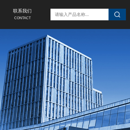
联系我们
CONTACT