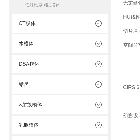
光束硬
低对比度测试模体
HU
线
CT模体
切片厚
水模体
空间分
DSA模体
铅尺
CIRS 
X射线模体
幻影设
乳腺模体