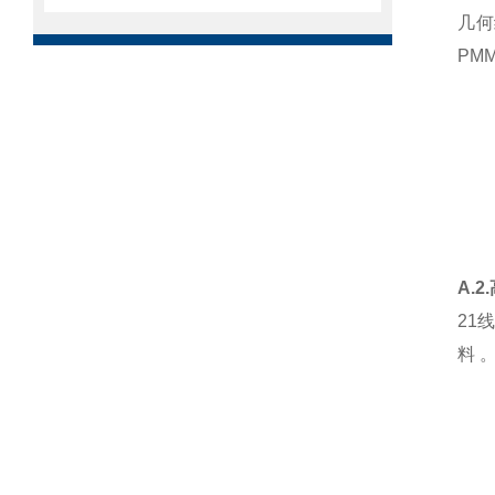
几何
PM
A.
21
料 