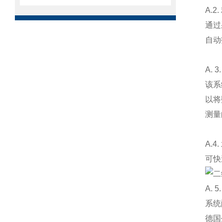
A.
通过
自动
A.
该系
以将
测量
A.4
可快
A. 
系统
德国