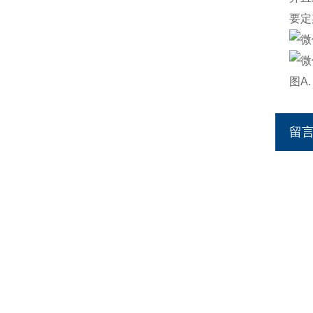
要定
图A.
留