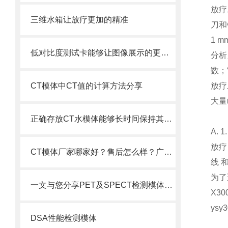
放疗
三维水箱让放疗更加的精准
刀和
1 
低对比度测试卡能够让图像展示的更加细腻
分析
数；
CT模体中CT值的计算方法分享
放疗
大量
正确存放CT水模体能够长时间保持其形状和质量
A.
放疗
CT模体厂家哪家好？售后怎么样？广东粤森雅为你解答！
线 
为了
一文与您分享PET及SPECT检测模体的主要应用
X30
ys
DSA性能检测模体