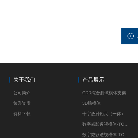
关于我们
产品展示
公司简介
CDR综合测试模体支架
荣誉资质
3D脑模体
资料下载
十字放射铅尺（一体）
数字减影透视模体-TO Q3
数字减影透视模体-TO J 3