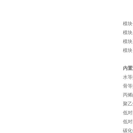
模块
模块
模块
模块
内置
水等
骨等
丙烯
聚乙
低对
低对
碳化