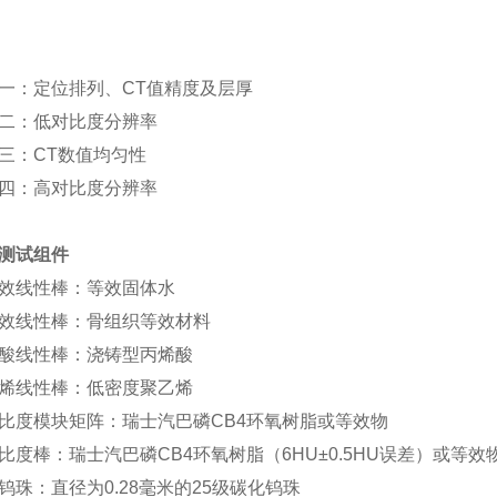
一：定位排列、CT值精度及层厚
二：低对比度分辨率
三：CT数值均匀性
四：高对比度分辨率
测试组件
效线性棒：等效固体水
效线性棒：骨组织等效材料
酸线性棒：浇铸型丙烯酸
烯线性棒：低密度聚乙烯
比度模块矩阵：瑞士汽巴磷CB4环氧树脂或等效物
比度棒：瑞士汽巴磷CB4环氧树脂（6HU±0.5HU误差）或等效
钨珠：直径为0.28毫米的25级碳化钨珠