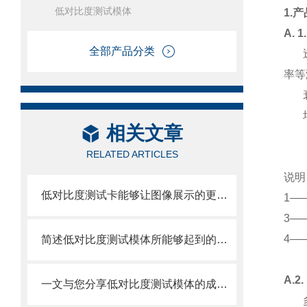
低对比度测试模体
1.
A. 
全部产品分类
透视
率等
衰减
均匀
相关文章
RELATED ARTICLES
说明
低对比度测试卡能够让图像展示的更加细腻
1—
3—
4—
简述低对比度测试模体所能够起到的作用
A.2
一文与您分享低对比度测试模体的成像原理
多功