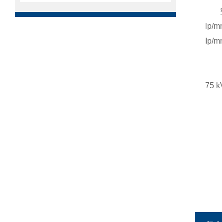
空间
lp/
Ip/m
低对
75