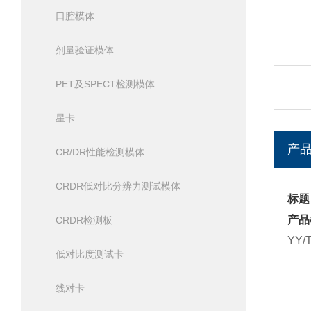
口腔模体
剂量验证模体
PET及SPECT检测模体
星卡
产
CR/DR性能检测模体
CRDR低对比分辨力测试模体
标题
产品
CRDR检测板
YY/T
低对比度测试卡
线对卡