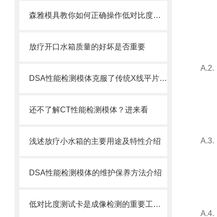
森雅模具教你如何正确操作低对比度测试模体
放疗开口水箱质量的好坏是否重要
A.
DSA性能检测模体克服了传统X线平片影像重叠
还不了解CT性能检测模体？进来看
A.
浅述放疗小水箱的主要用途及特性介绍
DSA性能检测模体的维护保养方法介绍
低对比度测试卡是成像检测的重要工具之一
A.