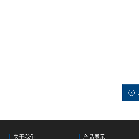
关于我们
产品展示