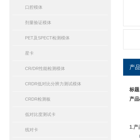
口腔模体
剂量验证模体
PET及SPECT检测模体
星卡
产
CR/DR性能检测模体
CRDR低对比分辨力测试模体
标题
产品
CRDR检测板
低对比度测试卡
1.
线对卡
电子