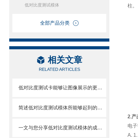
低对比度测试模体
柱。
全部产品分类
相关文章
RELATED ARTICLES
低对比度测试卡能够让图像展示的更加细腻
简述低对比度测试模体所能够起到的作用
2.
电子
一文与您分享低对比度测试模体的成像原理
A.