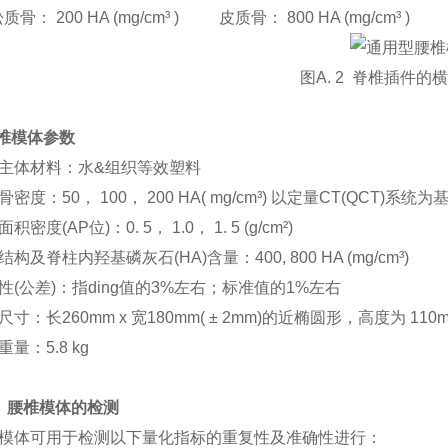
松质骨： 200 HA (mg/cm³ ) 皮质骨： 800 HA (mg/cm³ )
图A. 2 脊椎插件的
腰椎模体参数
主体材料：水&组织等效塑料
密度：50， 100， 200 HA( mg/cm³) 以定量CT(QCT)系统为
积密度(AP位)：0. 5， 1.0， 1. 5 (g/cm²)
构及脊柱内羟基磷灰石(HA)含量：400, 800 HA (mg/cm³)
性(公差)：指ding值的3%左右；标准值的1%左右
尺寸：长260mm x 宽180mm( ± 2mm)的近椭圆形，高度为 110
量：5.8 kg
 3. 腰椎模体的检测
模体可用于检测以下量化指标的重复性及准确性进行：