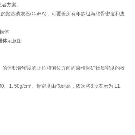
患者方案。
基磷灰石(CaHA)，可覆盖所有年龄组海绵骨密度和皮
模体
示意图
T）的体积骨密度的正位和侧位方向的腰椎骨矿物质密度的校
1. 50g/cm²。骨密度由低到高，依次将3段表示为 L1、