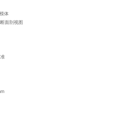
横断面剖视图
基准
mm