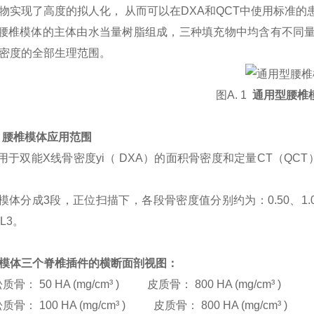
物实现了高度的拟人化， 从而可以在DXA和QCT中使用标准的
模体的主体由水当量树脂组成，三种填充物中均含有不同量的羟
密度的全部生理范围。
图A. 1
通用型腰椎
2. 腰椎模体应用范围
双能X线骨密度yi（ DXA）的面积骨密度和定量CT（QC
分成3段，正位扫描下，各段骨密度值分别约为：0.50、1.00、
L3。
模体三个脊椎插件的横断面剖视图：
松质骨： 50 HA (mg/cm³ ) 皮质骨： 800 HA (mg/cm³ )
松质骨： 100 HA (mg/cm³ ) 皮质骨： 800 HA (mg/cm³ )