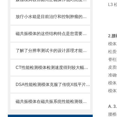
L3 
放疗小水箱是目前治疗和控制肿瘤的主要方法之一
磁共振模体的这些结构特点是您需要了解的
2.
模体
了解了分辨率测试卡的设计原理才能更好的使用它
松质骨
脊柱面
皮质结
CT性能检测模体检测速度得到较大幅度提升
准确
模体
DSA性能检测模体克服了传统X线平片影像重叠
模体重
磁共振模体在磁共振系统性能检测领域中的重要作用
A.
腰椎