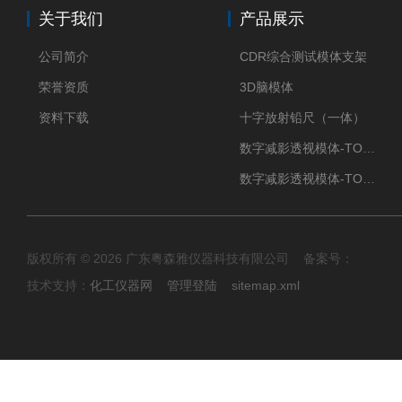
关于我们
产品展示
公司简介
CDR综合测试模体支架
荣誉资质
3D脑模体
资料下载
十字放射铅尺（一体）
数字减影透视模体-TO Q3
数字减影透视模体-TO J 3
版权所有 © 2026 广东粤森雅仪器科技有限公司 备案号：
技术支持：
化工仪器网
管理登陆
sitemap.xml