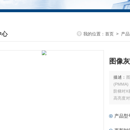
中心
我的位置：
首页
>
产品
DUCTS CENTER
图像灰
描述：
(PMM
阶梯对X
高亮度对比
为φ10 m
产品型