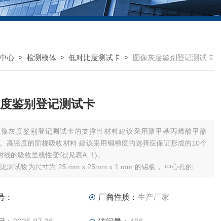
中心
>
检测模体
>
低对比度测试卡
>
图像灰度鉴别登记测试卡
度鉴别登记测试卡
图像灰度鉴别登记测试卡的支撑性材料建议采用聚甲基丙烯酸甲酯
A) 。高密度的阶梯吸收材料 建议采用铜梯度的选择应保证形成的10个
射线的吸收呈线性变化(见表A. 1)。
测试物为尺寸为 25 mm x 25mm x 1 mm 的铝板， 中心孔的直径
m ~ φ12 mm。
号：
厂商性质：
生产厂家