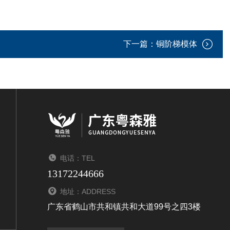
下一篇：
铜阶梯模体
电话：TEL
13172244666
地址：ADDRESS
广东省鹤山市共和镇共和大道99号之四3楼