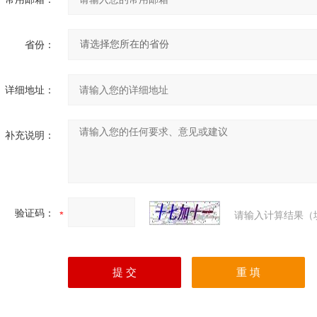
省份：
详细地址：
补充说明：
验证码：
请输入计算结果（