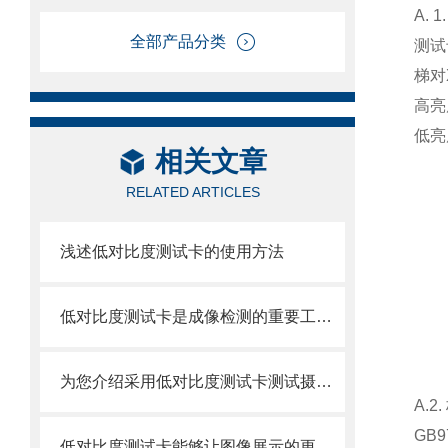
A. 
全部产品分类
测试
梯对
高亮
低亮度
相关文章
RELATED ARTICLES
浅述低对比度测试卡的使用方法
低对比度测试卡是成像检测的重要工具之一
为您介绍采用低对比度测试卡测试摄像机动态范围的操作步骤
A.2
GB
低对比度测试卡能够让图像展示的更加细腻