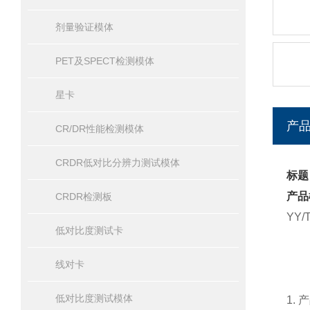
剂量验证模体
PET及SPECT检测模体
星卡
产
CR/DR性能检测模体
CRDR低对比分辨力测试模体
标题
产品
CRDR检测板
YY/
低对比度测试卡
线对卡
低对比度测试模体
1.