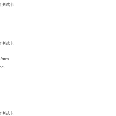
P/mm
<<