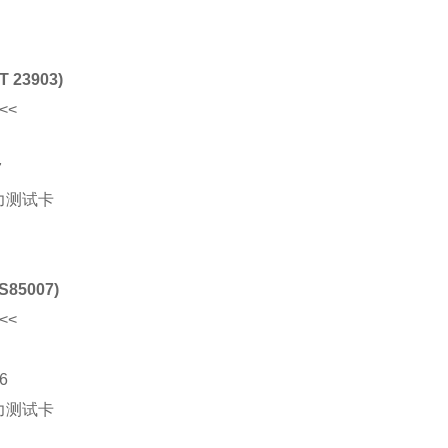
23903)
<<
7
85007)
<<
6