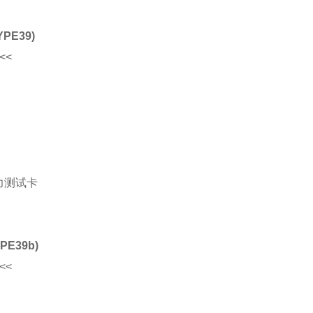
PE39)
<<
E39b)
<<