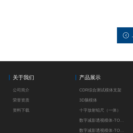
关于我们
产品展示
公司简介
CDR综合测试模体支架
荣誉资质
3D脑模体
资料下载
十字放射铅尺（一体）
数字减影透视模体-TO Q3
数字减影透视模体-TO J 3