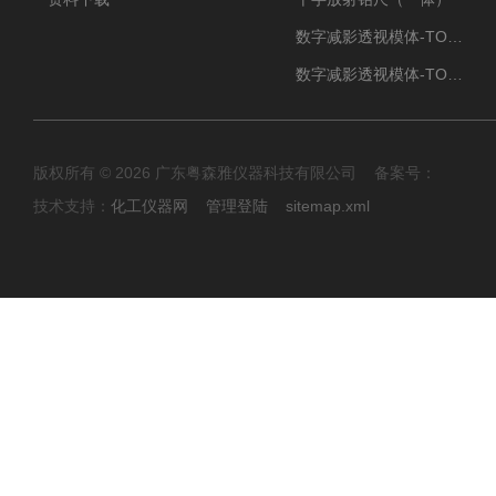
数字减影透视模体-TO Q3
数字减影透视模体-TO J 3
版权所有 © 2026 广东粤森雅仪器科技有限公司 备案号：
技术支持：
化工仪器网
管理登陆
sitemap.xml