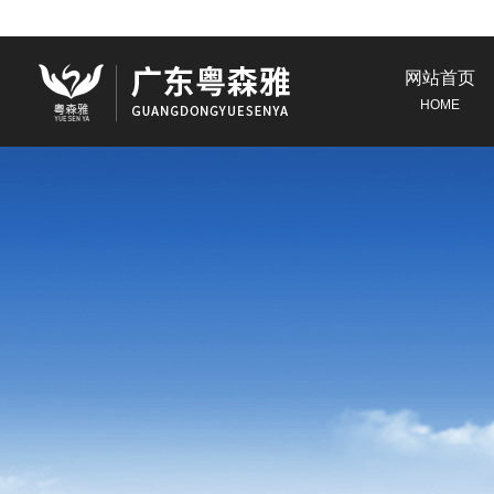
网站首页
HOME