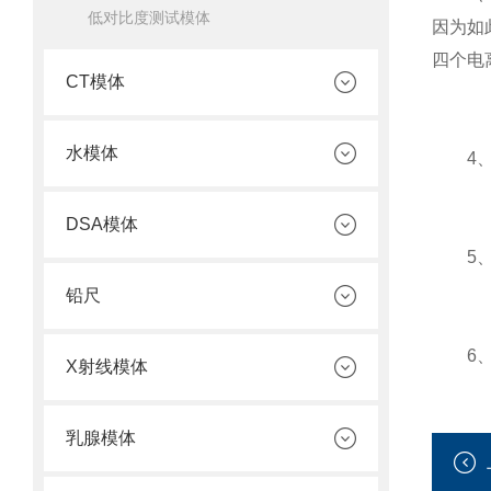
低对比度测试模体
因为如
四个电
CT模体
水模体
4、方形
DSA模体
5、塔
铅尺
6、阶
X射线模体
乳腺模体