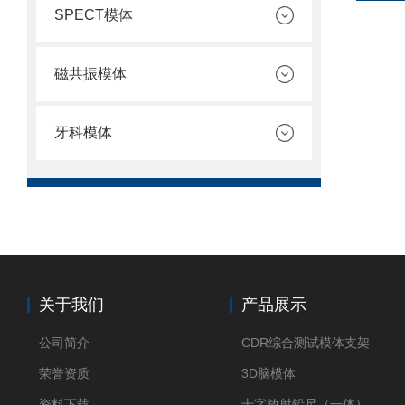
SPECT模体
磁共振模体
牙科模体
关于我们
产品展示
公司简介
CDR综合测试模体支架
荣誉资质
3D脑模体
资料下载
十字放射铅尺（一体）