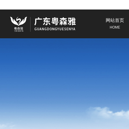
网站首页
HOME