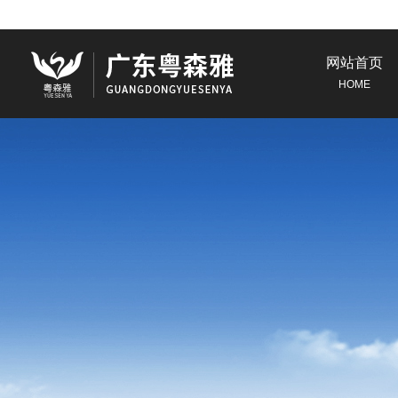
网站首页
HOME