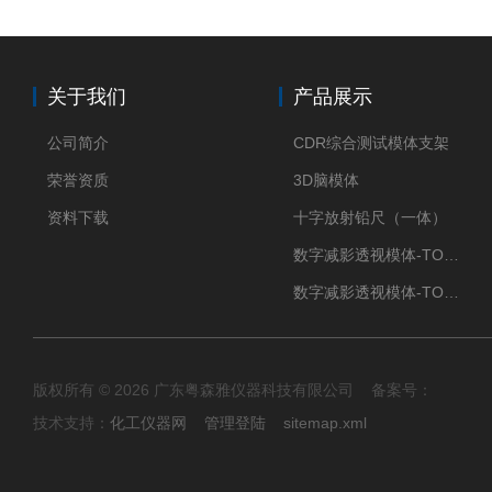
关于我们
产品展示
公司简介
CDR综合测试模体支架
荣誉资质
3D脑模体
资料下载
十字放射铅尺（一体）
数字减影透视模体-TO Q3
数字减影透视模体-TO J 3
版权所有 © 2026 广东粤森雅仪器科技有限公司 备案号：
技术支持：
化工仪器网
管理登陆
sitemap.xml