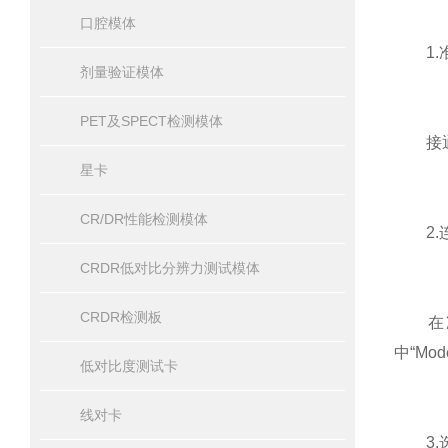
口腔模体
1.
剂量验证模体
PET及SPECT检测模体
接通电
星卡
CR/DR性能检测模体
2.
CRDR低对比分辨力测试模体
CRDR检测板
在冷凝
中“Mod
低对比度测试卡
线对卡
3.选