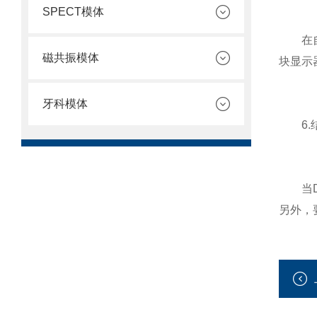
SPECT模体
在自动
磁共振模体
块显示器
牙科模体
6.
当DS
另外，