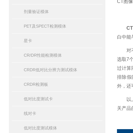
CT图
剂量验证模体
PET及SPECT检测模体
C
白中能
星卡
对不同
CR/DR性能检测模体
选取7
过计算
CRDR低对比分辨力测试模体
排除假
CRDR检测板
外，还
低对比度测试卡
以上就
关产品
线对卡
低对比度测试模体