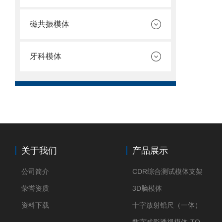
磁共振模体
牙科模体
关于我们
产品展示
公司简介
CDR综合测试模体支架
荣誉资质
3D脑模体
资料下载
十字放射铅尺（一体）