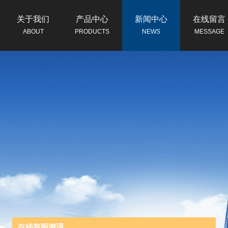
关于我们
产品中心
新闻中心
在线留言
ABOUT
PRODUCTS
NEWS
MESSAGE