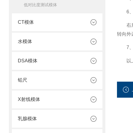
低对比度测试模体
6、
CT模体
右肩旋
转向外
水模体
7、满
DSA模体
以上就
铅尺
X射线模体
乳腺模体