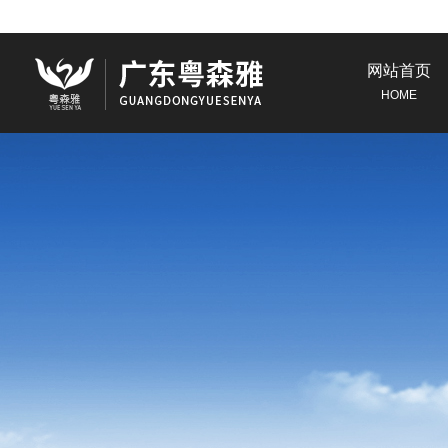
网站首页
HOME