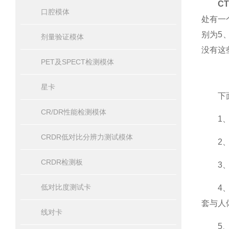
C
口腔模体
处有一个
别为5
剂量验证模体
没有这
PET及SPECT检测模体
星卡
下面小
CR/DR性能检测模体
1、用
CRDR低对比分辨力测试模体
2、全
CRDR检测板
3、关
低对比度测试卡
4、材
套与人
线对卡
5、全