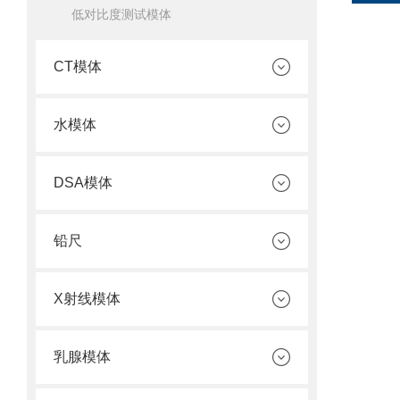
低对比度测试模体
CT模体
水模体
DSA模体
铅尺
X射线模体
乳腺模体