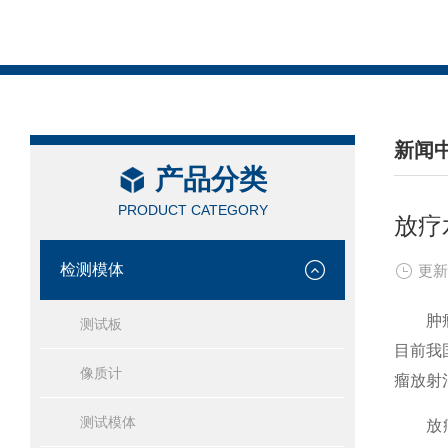
新闻
产品分类
/ NEW
PRODUCT CATEGORY
放疗
检测模体
更新
肿瘤放
测试板
目前我
像质计
瘤放射
测试模体
放疗水