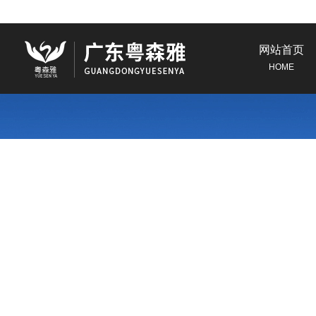
网站首页
HOME