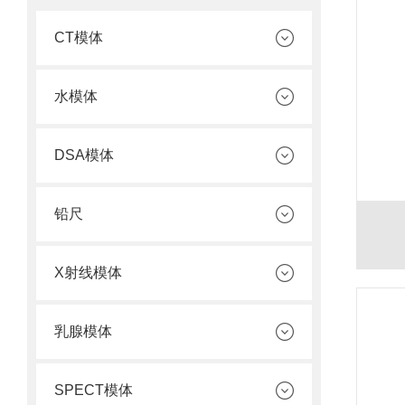
CT模体
水模体
DSA模体
铅尺
X射线模体
乳腺模体
SPECT模体